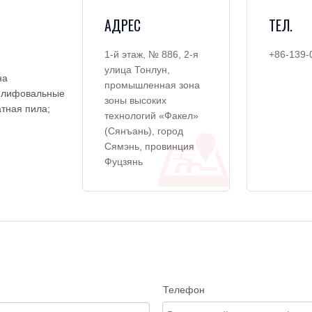
АДРЕС
ТЕЛ.
1-й этаж, № 886, 2-я
+86-139-
улица Тонлун,
на
промышленная зона
 Шлифовальные
зоны высоких
атная пила;
технологий «Факел»
(Сянъань), город
Сямэнь, провинция
Фуцзянь
Телефон