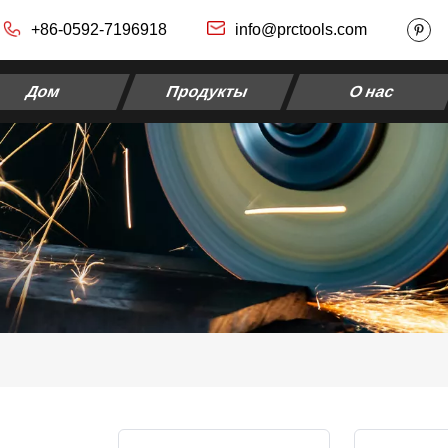
+86-0592-7196918
info@prctools.com
Дом
Продукты
О нас